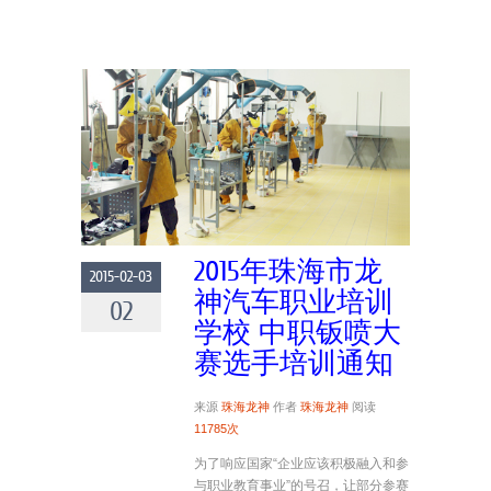
2015年珠海市龙
2015-02-03
神汽车职业培训
02
学校 中职钣喷大
赛选手培训通知
来源
珠海龙神
作者
珠海龙神
阅读
11785次
为了响应国家“企业应该积极融入和参
与职业教育事业”的号召，让部分参赛