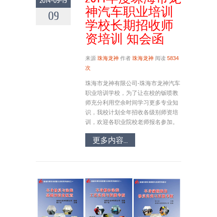
2014-09-19
神汽车职业培训
09
学校长期招收师
资培训 知会函
来源
珠海龙神
作者
珠海龙神
阅读
5834
次
珠海市龙神有限公司-珠海市龙神汽车
职业培训学校，为了让在校的钣喷教
师充分利用空余时间学习更多专业知
识，我校计划全年招收各级别师资培
训，欢迎各职业院校老师报名参加。
更多内容...