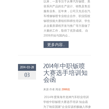
以来，一直专注于从事汽车钣喷、美
容系列产品的生产设计、销售及售后
服务业务。近年来，公司又先后在汽
车维修钣喷专业校企合作、职业院校
钣喷技能大赛组织和师生培训、学生
从业素质课程开发与推广等方面做了
大量的工作，取得了优异成绩。 自
2009开始与国内众...
更多内容...
2014年中职钣喷
2014-03-28
大赛选手培训知
03
会函
来源
作者
阅读
2999次
2014年度珠海市龙神汽车职业培训
学校中职钣喷大赛选手培训 知会函
为了响应国家“企业应该积极融入和参