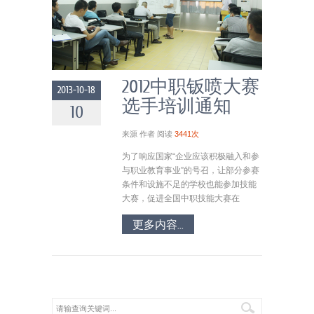
2012中职钣喷大赛
2013-10-18
选手培训通知
10
来源
作者
阅读
3441次
为了响应国家“企业应该积极融入和参
与职业教育事业”的号召，让部分参赛
条件和设施不足的学校也能参加技能
大赛，促进全国中职技能大赛在
更多内容...