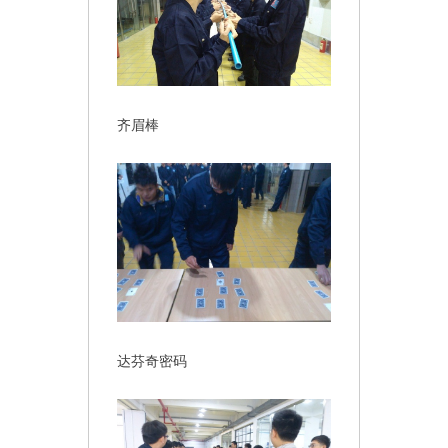
齐眉棒
达芬奇密码