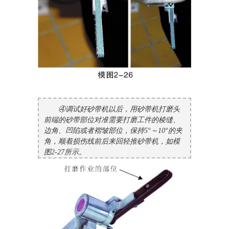
④调试好砂带机以后，用砂带机打磨头
前端的砂带部位对准需要打磨工件的棱缝、
边角、凹陷或者褶皱部位，保持5°～10°的夹
角，顺着损伤线前后来回轻推砂带机，如模
图2-27所示。